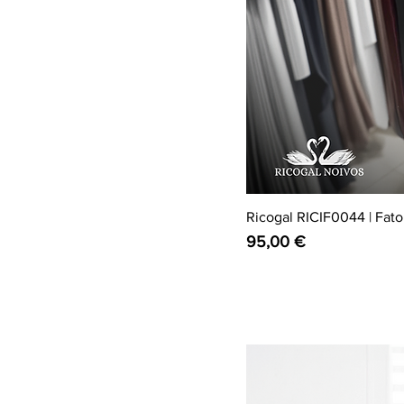
Ricogal RICIF0044 | Fato 
Preço
95,00 €