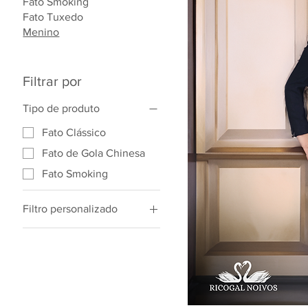
Fato Smoking
Fato Tuxedo
Menino
Filtrar por
Tipo de produto
Fato Clássico
Fato de Gola Chinesa
Fato Smoking
Filtro personalizado
Fato Clássico
Fato de Gola Chinesa
Fato Smoking
Menino