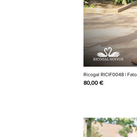
Ricogal RICIF0048 | Fato 
Preço
80,00 €