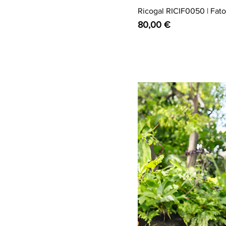
Ricogal RICIF0050 | Fato 
Preço
80,00 €