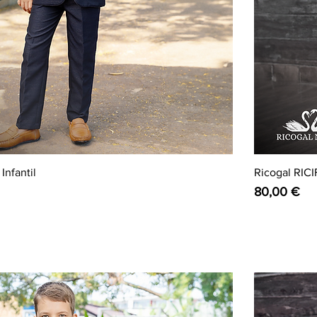
Infantil
Ricogal RICIF
Preço
80,00 €