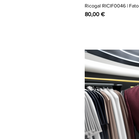
Ricogal RICIF0046 | Fato 
Preço
80,00 €