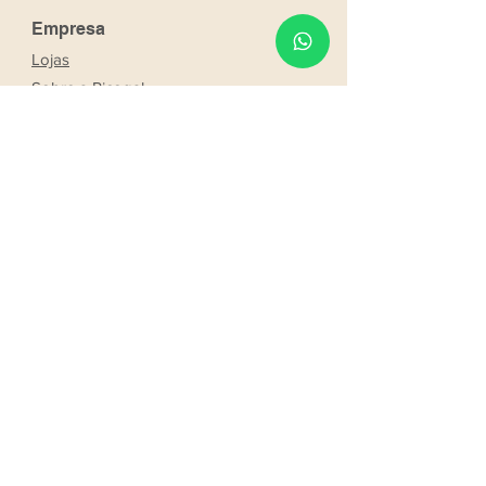
Empresa
Lojas
Sobre a Ricogal
Noivos
Franchising
Trabalhe conosco
Parcerias
Os nossos noivos
Seja um consultor Ricogal
Serviços
Marcação online
Entrega
Solicitar produto
Reserva web