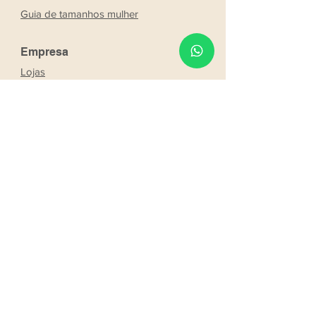
Guia de tamanhos mulher
Empresa
Lojas
Sobre a Ricogal
Noivos
Franchising
Trabalhe conosco
Parcerias
Os nossos noivos
Seja um consultor Ricogal
Serviços
Marcação online
Entrega
Solicitar produto
Reserva web