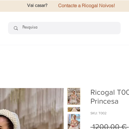
Contacte a Ricogal Noivos!
Vai casar?
Ricogal T00
Princesa
SKU: T002
 1200,00 € 