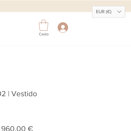
EUR (€)
Cesto
2 | Vestido
Preço normal
Preço promocional
960,00 €