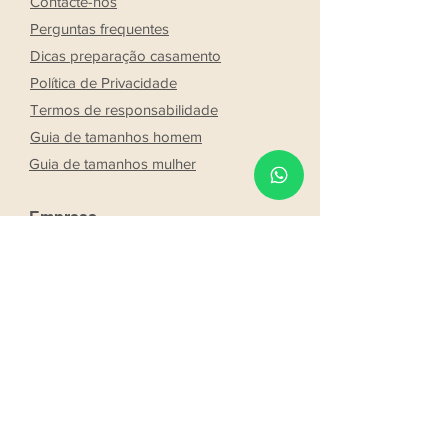
Contacte-nos
Perguntas frequentes
Dicas preparação casamento
Política de Privacidade
Termos de responsabilidade
Guia de tamanhos homem
Guia de tamanhos mulher
Empresa
Lojas
Sobre a Ricogal
Noivos
Franchising
Trabalhe conosco
Parcerias
Os nossos noivos
Seja um consultor Ricogal