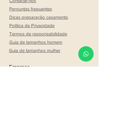
Contacte-nos
Perguntas frequentes
Dicas preparação casamento
Política de Privacidade
Termos de responsabilidade
Guia de tamanhos homem
Guia de tamanhos mulher
Empresa
Lojas
Sobre a Ricogal
Noivos
Franchising
Trabalhe conosco
Parcerias
Os nossos noivos
Seja um consultor Ricogal