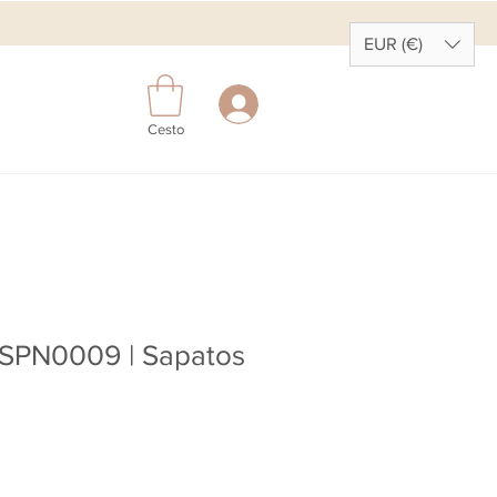
EUR (€)
Cesto
CSPN0009 | Sapatos
ço