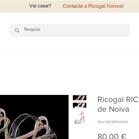
Contacte a Ricogal Noivos!
Vai casar?
Ricogal RI
de Noiva
SKU: RICSPN0009
Pre
80,00 €