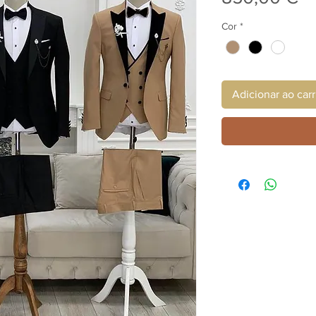
Cor
*
Adicionar ao car