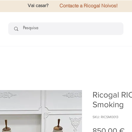
Contacte a Ricogal Noivos!
Vai casar?
Ricogal RI
Smoking
SKU: RICSM0013
P
850,00 €