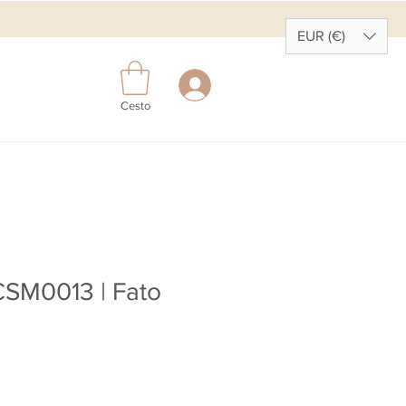
EUR (€)
Cesto
CSM0013 | Fato
reço