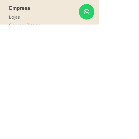
Empresa
Lojas
Sobre a Ricogal
Noivos
Franchising
Trabalhe conosco
Parcerias
Os nossos noivos
Seja um consultor Ricogal
Serviços
Marcação online
Entrega
Solicitar produto
Reserva web