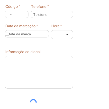
i
r
Código
Telefone
e
d
r
Data da marcação
*
Hora
e
q
u
i
r
e
Informação adicional
d