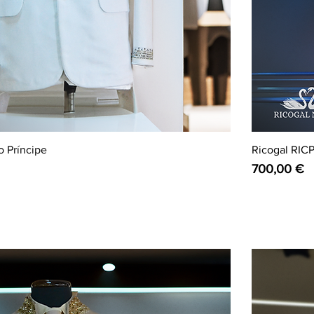
o Príncipe
Ricogal RICP
Preço
700,00 €