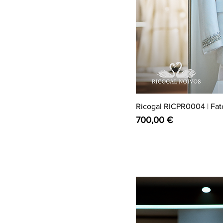
Ricogal RICPR0004 | Fat
Preço
700,00 €