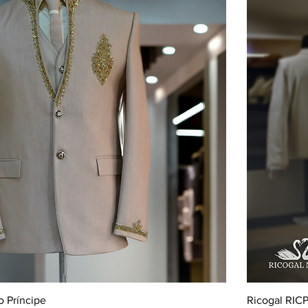
o Príncipe
Ricogal RICP