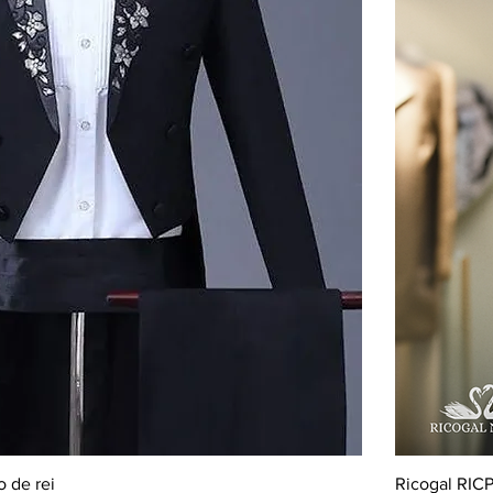
 de rei
Ricogal RICP