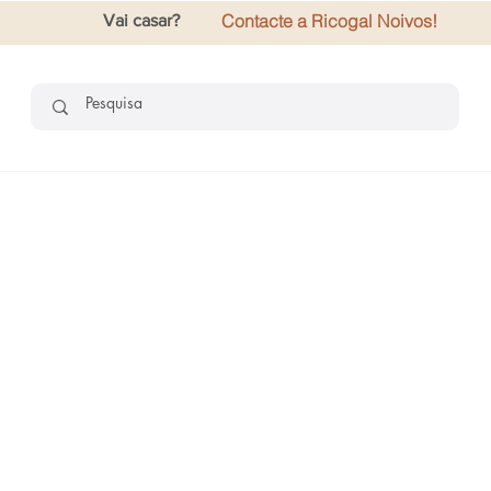
Contacte a Ricogal Noivos!
Vai casar?